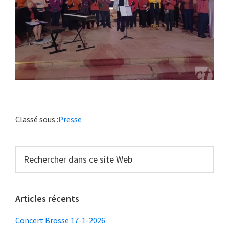
Mailly
le
Chateau
–
Pontaubert
–
Girolles
–
Classé sous :
Presse
Asquins
Barre
Rechercher
dans
latérale
ce
principale
site
Articles récents
Web
Concert Brosse 17-1-2026