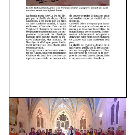
Pallaye
-
Avallon
–
Avigny
–
Vermenton
–
Sery
–
Sacy
-
Saint
Cyr
-