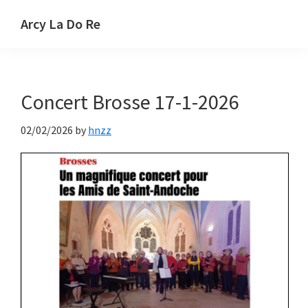
Passer
Passer
Arcy La Do Re
au
à
Une
contenu
la
bande
principal
barre
de
latérale
Concert Brosse 17-1-2026
30
principale
choristes
02/02/2026
by
hnzz
venus
de
Lucy
–
Bessy
-
Arcy
–
St.